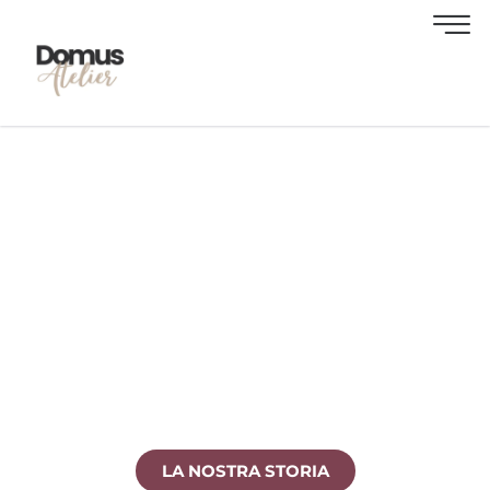
DOMUS ATELIER
Una realtà indipendente che unisce Consulenza
Immobiliare, Progettazione d’interni e Property
management in un’unica esperienza tailor
made.
LA NOSTRA STORIA