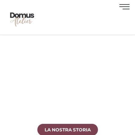
DOMUS ATELIER
Una realtà indipendente che unisce Consulenza
Immobiliare, Progettazione d’interni e Property
management in un’unica esperienza tailor
made.
LA NOSTRA STORIA