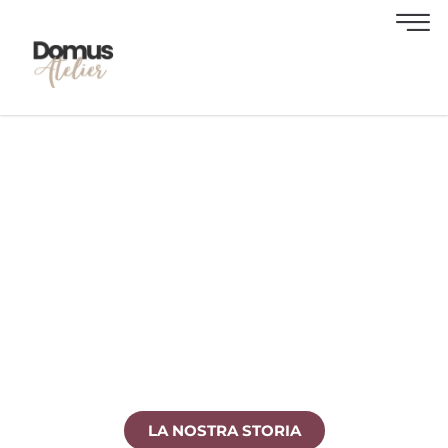
DOMUS ATELIER
Una realtà indipendente che unisce Consulenza
Immobiliare, Progettazione d’interni e Property
management in un’unica esperienza tailor
made.
LA NOSTRA STORIA