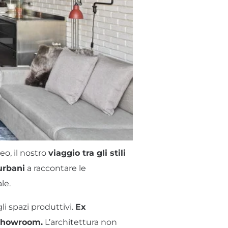
eo, il nostro
viaggio tra gli stili
urbani
a raccontare le
le.
i spazi produttivi.
Ex
, showroom.
L’architettura non