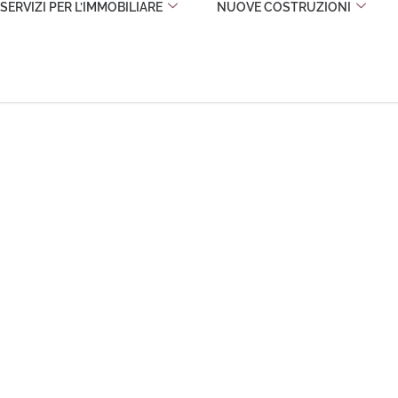
SERVIZI PER L’IMMOBILIARE
NUOVE COSTRUZIONI
ER
mobiliare, Progettazione
perienza tailor made.