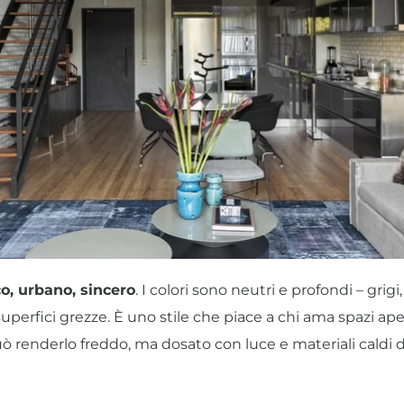
o, urbano, sincero
. I colori sono neutri e profondi – grig
perfici grezze. È uno stile che piace a chi ama spazi aper
può renderlo freddo, ma dosato con luce e materiali cal