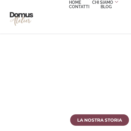
HOME
CHI SIAMO
CONTATTI
BLOG
DOMUS ATELI
Una realtà indipendente che unisce Consulenza Im
d’interni e Property management in un’unica es
LA NOSTRA STORIA