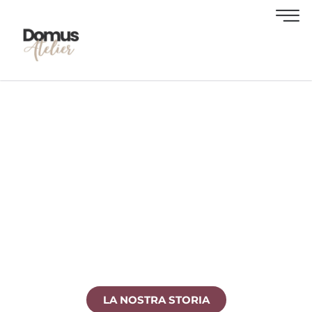
DOMUS ATELIER
Una realtà indipendente che unisce Consulenza
Immobiliare, Progettazione d’interni e Property
management in un’unica esperienza tailor
made.
LA NOSTRA STORIA