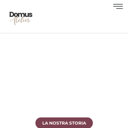
DOMUS ATELIER
Una realtà indipendente che unisce Consulenza
Immobiliare, Progettazione d’interni e Property
management in un’unica esperienza tailor
made.
LA NOSTRA STORIA