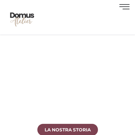
DOMUS ATELIER
Una realtà indipendente che unisce Consulenza
Immobiliare, Progettazione d’interni e Property
management in un’unica esperienza tailor
made.
LA NOSTRA STORIA